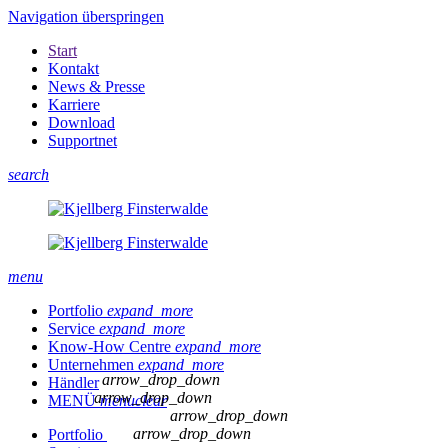
Navigation überspringen
Start
Kontakt
News & Presse
Karriere
Download
Supportnet
search
menu
Portfolio
expand_more
Service
expand_more
Know-How Centre
expand_more
Unternehmen
expand_more
arrow_drop_down
Händler
arrow_drop_down
MENÜ
menu
clear
arrow_drop_down
arrow_drop_down
Portfolio