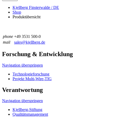
Kjellberg Finsterwalde / DE
Shop
Produktübersicht
phone
+49 3531 500-0
mail
sales@kjellberg.de
Forschung & Entwicklung
Navigation überspringen
Technologieforschung
Projekt Multi-Wire-TIG
Verantwortung
Navigation überspringen
Kjellberg-Stiftung
Qualitäts­management