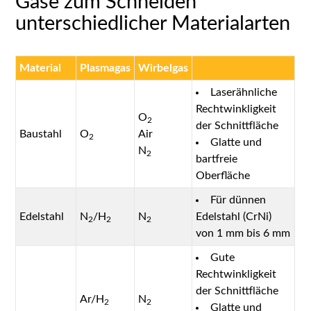
Gase zum Schneiden
unterschiedlicher Materialarten
Material
Plasmagas
Wirbelgas
Laserähnliche
Rechtwinkligkeit
O
2
der Schnittfläche
Baustahl
O
Air
2
Glatte und
N
2
bartfreie
Oberfläche
Für dünnen
Edelstahl
N
/H
N
Edelstahl (CrNi)
2
2
2
von 1 mm bis 6 mm
Gute
Rechtwinkligkeit
der Schnittfläche
Ar/H
N
2
2
Glatte und