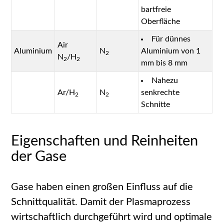
bartfreie
Oberfläche
Für dünnes
Air
Aluminium
N
Aluminium von 1
2
N
/H
2
2
mm bis 8 mm
Nahezu
Ar/H
N
senkrechte
2
2
Schnitte
Eigenschaften und Reinheiten
der Gase
Gase haben einen großen Einfluss auf die
Schnittqualität. Damit der Plasmaprozess
wirtschaftlich durchgeführt wird und optimale