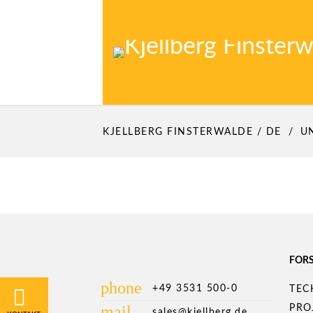
KJELLBERG FINSTERWALDE / DE
U
FOR
Navigation
phone
Navi
überspringen
+49 3531 500-0
TEC
über
mail
PRO
sales@kjellberg.de