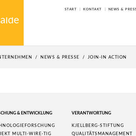
NAVIGATION
START
KONTAKT
NEWS & PRES
ÜBERSPRINGEN
NTERNEHMEN
NEWS & PRESSE
JOIN-IN ACTION
SCHUNG & ENTWICKLUNG
VERANTWORTUNG
gation
Navigation
HNOLOGIEFORSCHUNG
KJELLBERG-STIFTUNG
springen
überspringen
JEKT MULTI-WIRE-TIG
QUALITÄTS­MANAGEMENT