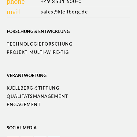
phone
+49 3531 500-0
mail
sales@kjellberg.de
FORSCHUNG & ENTWICKLUNG
Navigation
TECHNOLOGIEFORSCHUNG
überspringen
PROJEKT MULTI-WIRE-TIG
VERANTWORTUNG
Navigation
KJELLBERG-STIFTUNG
überspringen
QUALITÄTS­MANAGEMENT
ENGAGEMENT
SOCIAL MEDIA