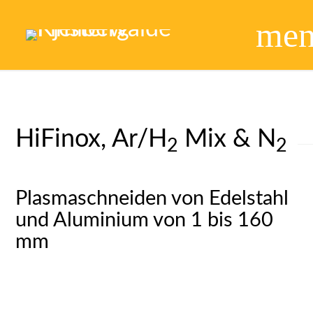
me
HiFinox, Ar/H
Mix & N
2
2
Plasmaschneiden von Edelstahl
und Aluminium von 1 bis 160
mm