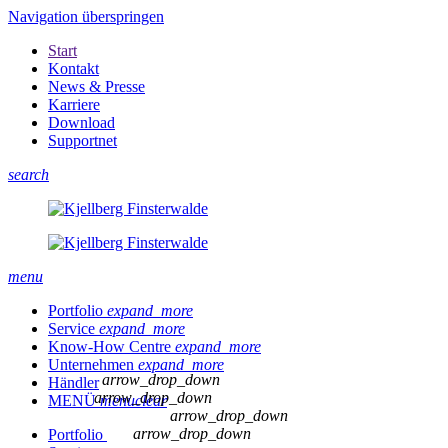
Navigation überspringen
Start
Kontakt
News & Presse
Karriere
Download
Supportnet
search
menu
Portfolio
expand_more
Service
expand_more
Know-How Centre
expand_more
Unternehmen
expand_more
arrow_drop_down
Händler
arrow_drop_down
MENÜ
menu
clear
arrow_drop_down
arrow_drop_down
Portfolio