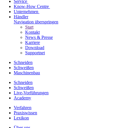
Service
Know-How Centre
Unternehmen
Händler
Navigation überspringen
Start
Kontakt
News & Presse
Karriere
Download
Supportnet
Schneiden
Schweißen
Maschinenbau
Schneiden
Schweißen
Live-Vorführungen
Academy
Verfahren
Praxiswissen
Lexikon
Über uns