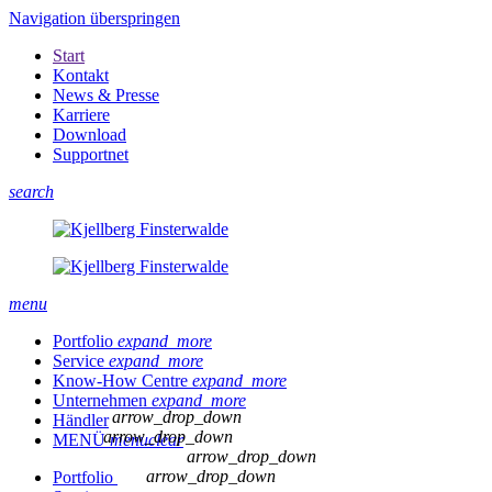
Navigation überspringen
Start
Kontakt
News & Presse
Karriere
Download
Supportnet
search
menu
Portfolio
expand_more
Service
expand_more
Know-How Centre
expand_more
Unternehmen
expand_more
arrow_drop_down
Händler
arrow_drop_down
MENÜ
menu
clear
arrow_drop_down
arrow_drop_down
Portfolio