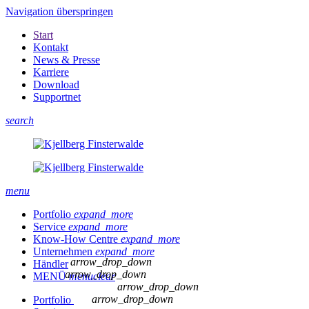
Navigation überspringen
Start
Kontakt
News & Presse
Karriere
Download
Supportnet
search
menu
Portfolio
expand_more
Service
expand_more
Know-How Centre
expand_more
Unternehmen
expand_more
arrow_drop_down
Händler
arrow_drop_down
MENÜ
menu
clear
arrow_drop_down
arrow_drop_down
Portfolio