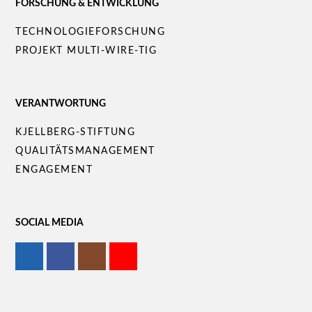
FORSCHUNG & ENTWICKLUNG
Navigation
TECHNOLOGIEFORSCHUNG
überspringen
PROJEKT MULTI-WIRE-TIG
VERANTWORTUNG
Navigation
KJELLBERG-STIFTUNG
überspringen
QUALITÄTS­MANAGEMENT
ENGAGEMENT
SOCIAL MEDIA