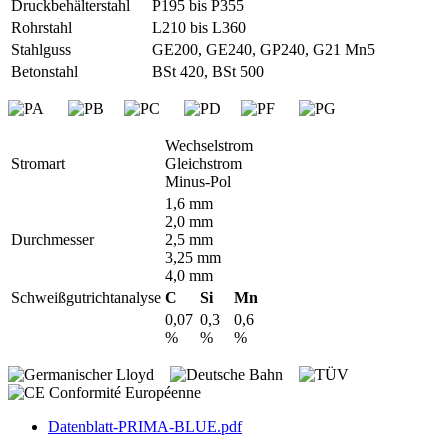
Druckbehälterstahl
P195 bis P355
Rohrstahl
L210 bis L360
Stahlguss
GE200, GE240, GP240, G21 Mn5
Betonstahl
BSt 420, BSt 500
Wechselstrom
Stromart
Gleichstrom
Minus-Pol
1,6 mm
2,0 mm
Durchmesser
2,5 mm
3,25 mm
4,0 mm
Schweißgutrichtanalyse
C
Si
Mn
0,07
0,3
0,6
%
%
%
Datenblatt-PRIMA-BLUE.pdf