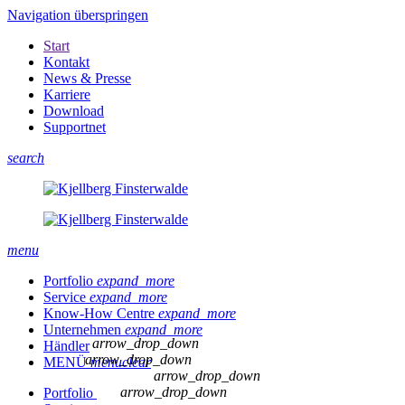
Navigation überspringen
Start
Kontakt
News & Presse
Karriere
Download
Supportnet
search
menu
Portfolio
expand_more
Service
expand_more
Know-How Centre
expand_more
Unternehmen
expand_more
arrow_drop_down
Händler
arrow_drop_down
MENÜ
menu
clear
arrow_drop_down
arrow_drop_down
Portfolio