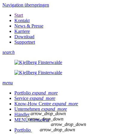
Navigation überspringen
Start
Kontakt
News & Presse
Karriere
Download
Supportnet
search
menu
Portfolio
expand_more
Service
expand_more
Know-How Centre
expand_more
Unternehmen
expand_more
arrow_drop_down
Händler
arrow_drop_down
MENÜ
menu
clear
arrow_drop_down
arrow_drop_down
Portfolio