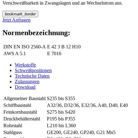
Verschweißbarkeit in Zwangslagen und an Wechselstrom aus.
bookmark_border
Jetzt Anfragen
Normenbezeichnung:
DIN EN ISO 2560-A
E 42 3 B 12 H10
AWS A 5.1
E 7016
Werkstoffe
Schweißpositionen
Technische Daten
Zulassungen
Download
Allgemeiner Baustahl
S235 bis S355
Schiffbaustahl
A32/36, D32/36, E32/36, A40, D40, E40
Feinkornbaustahl
S275 bis S420
Druckbehälterstahl
P195 bis P355
Rohrstahl
L210 bis L360
Stahlguss
GE200, GE240, GP240, G21 Mn5