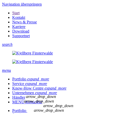
Navigation überspringen
Start
Kontakt
News & Presse
Karriere
Download
Supportnet
search
menu
Portfolio
expand_more
Service
expand_more
Know-How Centre
expand_more
Unternehmen
expand_more
arrow_drop_down
Händler
arrow_drop_down
MENÜ
menu
clear
arrow_drop_down
arrow_drop_down
Portfolio