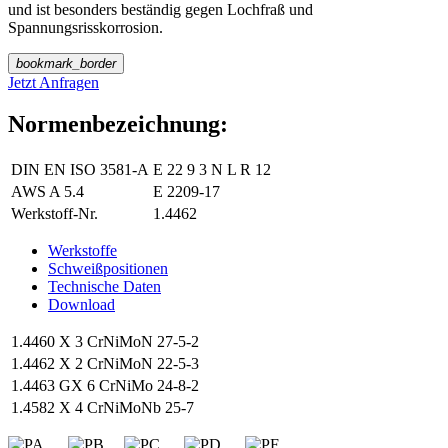
und ist besonders beständig gegen Lochfraß und
Spannungsrisskorrosion.
bookmark_border
Jetzt Anfragen
Normenbezeichnung:
DIN EN ISO 3581-A
E 22 9 3 N L R 12
AWS A 5.4
E 2209-17
Werkstoff-Nr.
1.4462
Werkstoffe
Schweißpositionen
Technische Daten
Download
1.4460
X 3 CrNiMoN 27-5-2
1.4462
X 2 CrNiMoN 22-5-3
1.4463
GX 6 CrNiMo 24-8-2
1.4582
X 4 CrNiMoNb 25-7