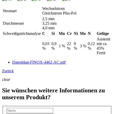
Wechselstrom
Stromart
Gleichstrom Plus-Pol
2,5 mm
Durchmesser
3,25 mm
4,0 mm
Schweißgutrichtanalyse
C
Si
Mn
Cr
Ni
Mo
N
Gefüge
Austenit
0,03
0,9
22
9
0,12
mit ca.
1 %
3 %
%
%
%
%
%
45%
Ferrit
Datenblatt-FINOX-4462-AC.pdf
Zurück
clear
Sie wünschen weitere Informationen zu
unserem Produkt?