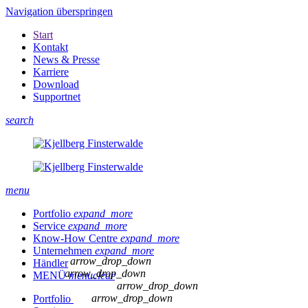
Navigation überspringen
Start
Kontakt
News & Presse
Karriere
Download
Supportnet
search
menu
Portfolio
expand_more
Service
expand_more
Know-How Centre
expand_more
Unternehmen
expand_more
arrow_drop_down
Händler
arrow_drop_down
MENÜ
menu
clear
arrow_drop_down
arrow_drop_down
Portfolio